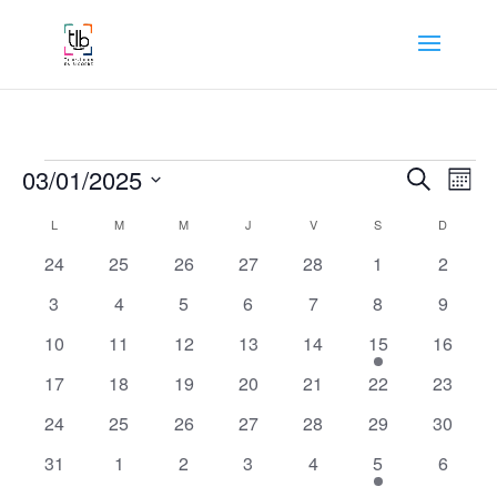
Évènements
Recher
Nav
03/01/2025
Recherche
Mois
de
et
Sélectionnez
vue
Calendrier
naviga
L
LUNDI
M
MARDI
M
MERCREDI
J
JEUDI
V
VENDREDI
S
SAMEDI
D
DIMANC
une
Év
de
de
date.
0
0
0
0
0
0
0
24
25
26
27
28
1
2
Évènements
vues
évènements
évènements
évènements
évènements
évènements
évènements
évènem
0
0
0
0
0
0
0
3
4
5
6
7
8
9
Évène
évènements
évènements
évènements
évènements
évènements
évènements
évènem
0
0
0
0
0
1
0
10
11
12
13
14
15
16
évènements
évènements
évènements
évènements
évènements
évènement
évènem
0
0
0
0
0
0
0
17
18
19
20
21
22
23
évènements
évènements
évènements
évènements
évènements
évènements
évènem
0
0
0
0
0
0
0
24
25
26
27
28
29
30
évènements
évènements
évènements
évènements
évènements
évènements
évènem
0
0
0
0
0
1
0
31
1
2
3
4
5
6
évènements
évènements
évènements
évènements
évènements
évènement
évènem