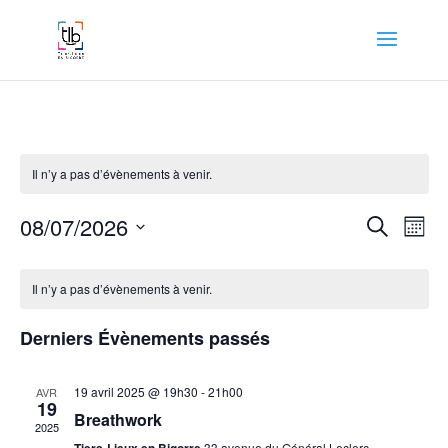
Il n’y a pas d’évènements à venir.
Recher
Nav
08/07/2026
Recherche
Mois
de
et
Sélectionnez
vue
Calendrier
naviga
une
Év
de
Il n’y a pas d’évènements à venir.
de
date.
Évènements
vues
Derniers Évènements passés
Évène
19 avril 2025 @ 19h30
-
21h00
AVR
19
Breathwork
2025
33 avenue du Général Leclerc,