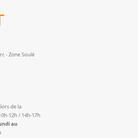
T
rc - Zone Soulé
lors de la
10h-12h / 14h-17h
undi au
6h