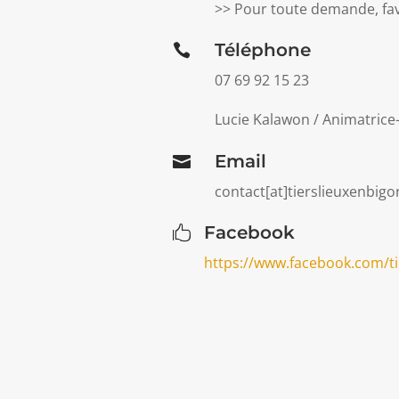
>> Pour toute demande, favo
Téléphone

07 69 92 15 23
Lucie Kalawon / Animatrice-f
Email

contact[at]tierslieuxenbigo
Facebook

https://www.facebook.com/ti