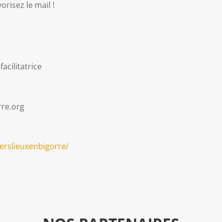
risez le mail !
acilitatrice
rre.org
erslieuxenbigorre/