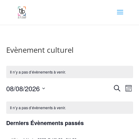
Evènement culturel
Il n’y a pas d’évènements à venir.
Recher
Nav
08/08/2026
Recherche
Mois
de
et
Sélectionnez
vue
Calendrier
naviga
une
Év
de
Il n’y a pas d’évènements à venir.
de
date.
Évènements
vues
Derniers Évènements passés
Évène